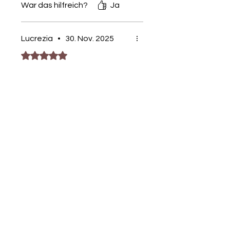
War das hilfreich?
Ja
Lucrezia
•
30. Nov. 2025
Mit 5 von 5 Sternen bewertet.
Fantastico
Lo sto usando per tutto!!
War das hilfreich?
Ja
Liste?
Schon auf der
Für exklusive Angebote und
Rabatte anmelden
E-Mail-Adresse