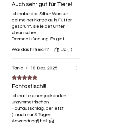
Auch sehr gut für Tiere!
Ich habe das Silber Wasser
bei meiner Katze aufs Futter
gesprüht, sie leidet unter
chronischer
Darmentzündung. Es gibt
immer wieder Probleme dass
War das hilfreich?
Ja (1)
sie nichts frisst,
beziehungsweise ganz
wenig. Seit ich das Silber
Tanja
•
18. Dez. 2025
Wasser verwende stürzt sie
Mit 5 von 5 Sternen bewertet.
sich aufs Futter. Die
Darmentzündung wird nun
Fantastisch!!!
hoffentlich auch weniger! Der
Appetit ist schon einmal
Ich hatte einen juckenden
gerettet!
unsymmetrischen
Hautausschlag, der jetzt
(...nach nur 3 Tagen
Anwendung!) heilt🤗