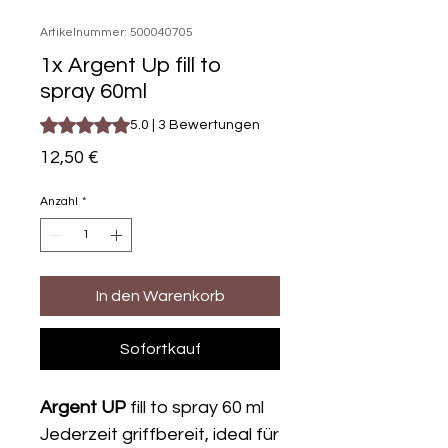
Artikelnummer: 500040705
1x Argent Up fill to
spray 60ml
Das Rating beträgt 5.0 von fünf Sternen, basierend auf 3
5.0 | 3 Bewertungen
Preis
12,50 €
Anzahl
*
In den Warenkorb
Sofortkauf
Argent UP
fill to spray 60 ml
Jederzeit griffbereit, ideal für