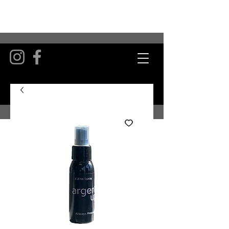
ATEM
DE
.
IT
.
EN